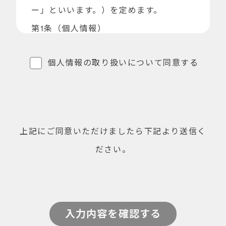
ー」といいます。）を定めます。
第1条（個人情報）
「個人情報」とは、個人情報保護法にい
個人情報の取り扱いについて同意する
う「個人情報」を指すものとし、生存す
る個人に関する情報であって、当該情報
に含まれる氏名、生年月日、住所、電話
番号、連絡先その他の記述等により特定
上記にご同意いただけましたら下記より送信く
の個人を識別できる情報及び容貌、指
ださい。
紋、声紋にかかるデータ、及び健康保険
証の保険者番号などの当該情報単体から
特定の個人を識別できる情報（個人識別
情報）を指します。