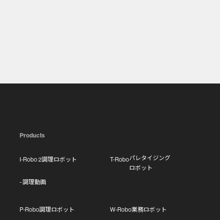
・第2条（個人情報の収集方法）
当社は、ユーザーが利用登録をする際に
氏名、生年月日、住所、電話番号、メー
ルアドレス、銀行口座番号、クレジット
カード番号、運転免許証番号などの個人
情報をお尋ねすることがあります。ま
た、ユーザーと提携先などとの間でなさ
れたユーザーの個人情報を含む取引記録
Products
や決済に関する情報を、当社の提携先
パレタイジング
I-Robo 2
調理ロボット
T-Robo
（情報提供元、広告主、広告配信先など
ロボット
を含みます。以下、｢提携先｣といいま
- 調理動画
す。）などから収集することがありま
P-Robo
調理ロボット
W-Robo
業務ロボット
す。