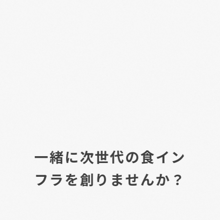
一
緒
に
次
世
代
の
食
イ
ン
フ
ラ
を
創
り
ま
せ
ん
か
？