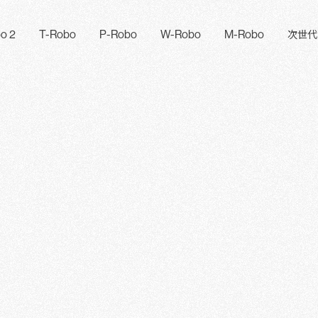
o 2
T-Robo
P-Robo
W-Robo
M-Robo
次世代