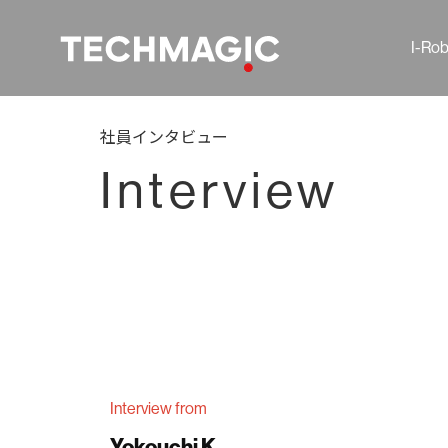
I-Rob
社員インタビュー
Interview
Interview from
Yokouchi K