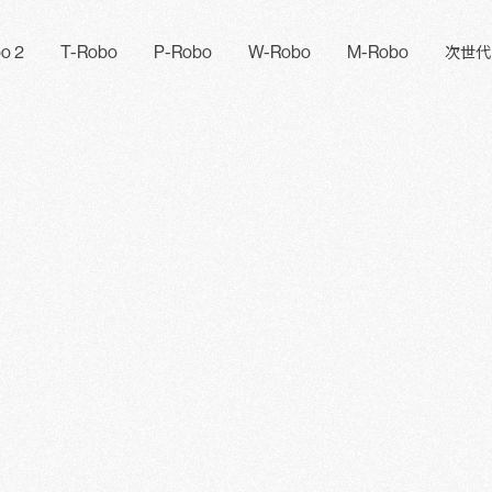
o 2
T-Robo
P-Robo
W-Robo
M-Robo
次世代