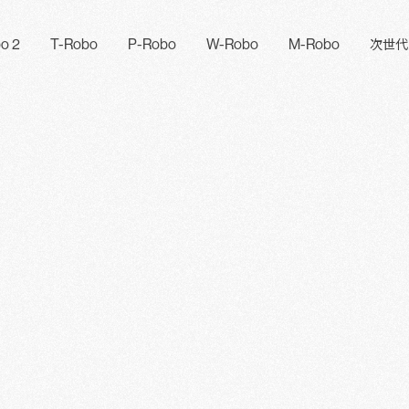
o 2
T-Robo
P-Robo
W-Robo
M-Robo
次世代