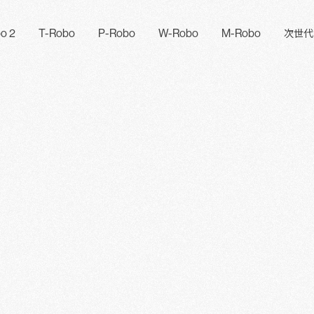
o 2
T-Robo
P-Robo
W-Robo
M-Robo
次世代