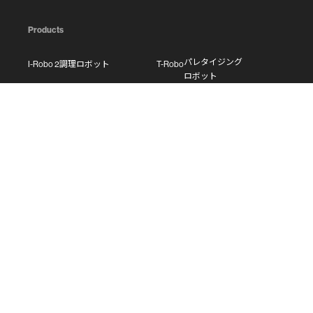
Products
パレタイジング
I-Robo 2
調理ロボット
T-Robo
ロボット
- 調理動画
P-Robo
調理ロボット
W-Robo
業務ロボット
M-Robo
業務ロボット
Service
次世代 業態開発