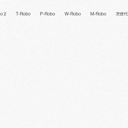
o 2
T-Robo
P-Robo
W-Robo
M-Robo
次世代